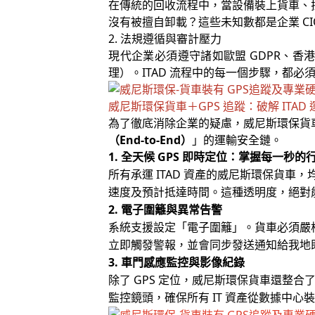
在傳統的回收流程中，當設備裝上貨車、
沒有被擅自卸載？這些未知數都是企業 CI
2. 法規遵循與審計壓力
現代企業必須遵守諸如歐盟 GDPR、香港《個
理）。ITAD 流程中的每一個步驟，都必須
威尼斯環保貨車＋GPS 追蹤：破解 ITAD
為了徹底消除企業的疑慮，威尼斯環保貨車
（End-to-End）
」的運輸安全鏈。
1.
GPS
全天候
即時定位：掌握每一秒的
ITAD
所有承運
資產的威尼斯環保貨車，
速度及預計抵達時間。這種透明度，絕對
2.
電子圍籬與異常告警
系統支援設定「電子圍籬」。貨車必須嚴
立即觸發警報，並會同步發送通知給我地
3.
車門感應監控與影像紀錄
GPS
除了
定位，威尼斯環保貨車還整合
IT
監控鏡頭，確保所有
資產從數據中心