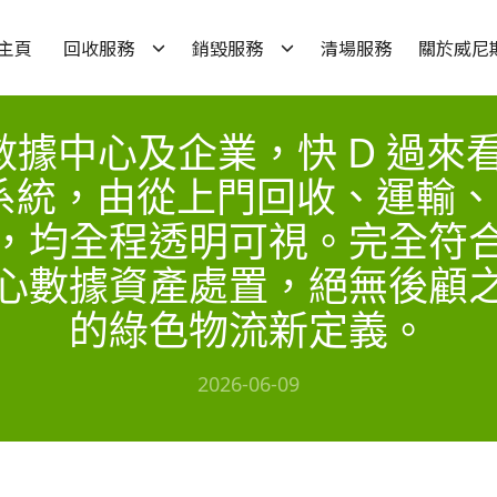
主頁
回收服務
銷毀服務
清場服務
關於威尼
全的數據中心及企業，快 D 過
追蹤系統，由從上門回收、運輸
，均全程透明可視。完全符
心數據資產處置，絕無後顧
的綠色物流新定義。
2026-06-09