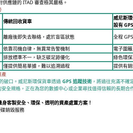
供應鏈的 ITAD 審查極其嚴格。
勢
威尼斯環
傳統回收貨車
設有 GP
離廠後即失去聯絡，處於盲區狀態
全程 G
依靠司機自律，無異常告警機制
電子圍籬
排放標準不一，缺乏碳足跡優化
綠色環保
僅提供簡易單據，難以追溯過程
提供有銷
資產
全的破口。威尼斯環保貨車透過
GPS 追蹤技術
，將過往充滿不確
D 的安全規格，正在為您的數據中心或企業尋找值得信賴的長期
企業量身客製安全、環保、透明的資產處置方案！