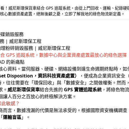
過來看看！威尼斯環保貨車結合 GPS 追蹤系統，由從上門回收、運輸、紀
的核心數據資產處置，絕無後顧之憂，立即了解我地的綠色物流新定義。
務 | 威尼斯環保工程
物理粉碎銷毀服務 | 威尼斯環保工程
結合 GPS 追蹤系統，數據中心與企業資產處置最放心的綠色選擇
AD 的新痛點
核心資料。當伺服器、硬碟、網絡設備到達生命週期終點時，如
 Asset Disposition，資訊科技資產處置）
，便成為企業資訊安全（I
務商時，往往需要在「環保回收」與「數據安全」之間做權衡。然
求。
威尼斯環保貨車
結合先進的
GPS 實體追蹤系統
，將綠色物
個讓人百分之百放心的終極解決方案。
如此敏感？
而言，數據洩漏的代價是無法承受的。根據國際資安機構調查，高
「
運輸盲區
」。