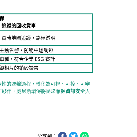
保
S 追蹤的回收貨車
PS 實時地圖追蹤，路徑透明
主動告警，防範中途調包
車種，符合企業 ESG 審計
毀相片的銷毀證書
定性的運輸過程，轉化為可視、可控、可審
合作夥伴，威尼斯環保將是您兼顧
資訊安全
與
分享到：