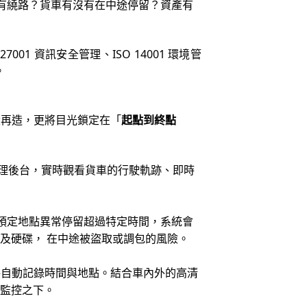
有繞路？貨車有沒有在中途停留？資產有
01 資訊安全管理、ISO 14001 環境管
。
環再造，更將目光鎖定在「
起點到終點
理後台，實時觀看貨車的行駛軌跡、即時
預定地點異常停留超過特定時間，系統會
器及硬碟，
在中途被盜取或調包的風險。
將自動記錄時間與地點。結合車內外的高清
的監控之下。