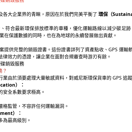
及各大企業界的青睞，原因在於我們完美平衡了
環保（Sustaina
碳、符合最新環保排放標準的車種，優化運輸路線以減少碳足
業在保護數據的同時，也在為地球的永續發展做出貢獻。
AD 專案提供完整的銷毀證書。這份證書詳列了資產點收、GPS 
法律效力的憑證，讓企業在面對合規審查時游刃有餘。
務？
由於須要處理大量敏感資料，對威尼斯環保貨車的 GPS 追蹤 I
cation）：
的安全系數要求極高。
嚴格監管，不容許任何運輸漏洞。
nment）：
多為最高級別。