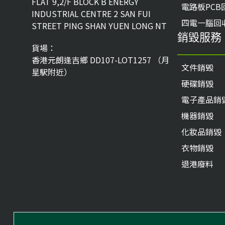
FLAT 9,2/F BLOCK B ENERGY
電路板PCB
INDUSTRIAL CENTRE 2 SAN FUI
四電一腦回
STREET PING SHAN YUEN LONG NT
銷毀服務
貨場：
香港元朗逢吉鄉 DD107-LOT1257 （月
文件銷毁
星駅附近）
硬碟銷毀
電子產品銷
機器銷毀
化妝品銷毀
衣物銷毀
退港廢料