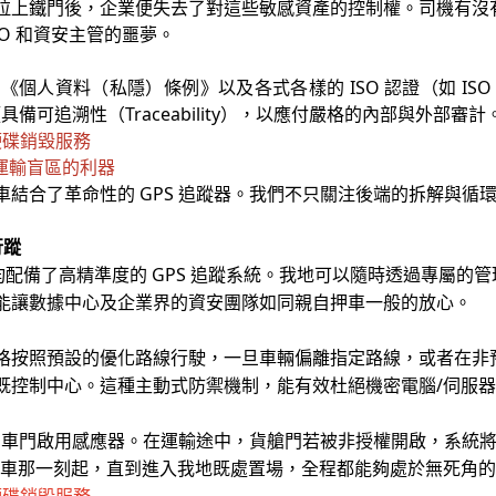
拉上鐵門後，企業便失去了對這些敏感資產的控制權。司機有沒
O 和資安主管的噩夢。
人資料（私隱）條例》以及各式各樣的 ISO 認證（如 ISO 270
具備可追溯性（Traceability），以應付嚴格的內部與外部審計
 運輸盲區的利器
結合了革命性的 GPS 追蹤器。我們不只關注後端的拆解與循
行蹤
GPS
均配備了高精準度的
追蹤系統。我地可以隨時透過專屬的管
能讓數據中心及企業界的資安團隊如同親自押車一般的放心。
格按照預設的優化路線行駛，一旦車輛偏離指定路線，或者在非
/
既控制中心。這種主動式防禦機制，能有效杜絕機密電腦
伺服
了車門啟用感應器。在運輸途中，貨艙門若被非授權開啟，系統
裝車那一刻起，直到進入我地既處置場，全程都能夠處於無死角