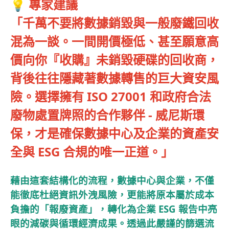
💡 專家建議
「千萬不要將數據銷毀與一般廢鐵回收
混為一談。一間開價極低、甚至願意高
價向你『收購』未銷毀硬碟的回收商，
背後往往隱藏著數據轉售的巨大資安風
險。選擇擁有 ISO 27001 和政府合法
廢物處置牌照的合作夥伴 - 威尼斯環
保，才是確保數據中心及企業的資產安
全與 ESG 合規的唯一正道。」
藉由這套結構化的流程，數據中心與企業，不僅
能徹底杜絕資訊外洩風險，更能將原本屬於成本
負擔的「報廢資產」，轉化為企業 ESG 報告中亮
眼的減碳與循環經濟成果。透過此嚴謹的篩選流