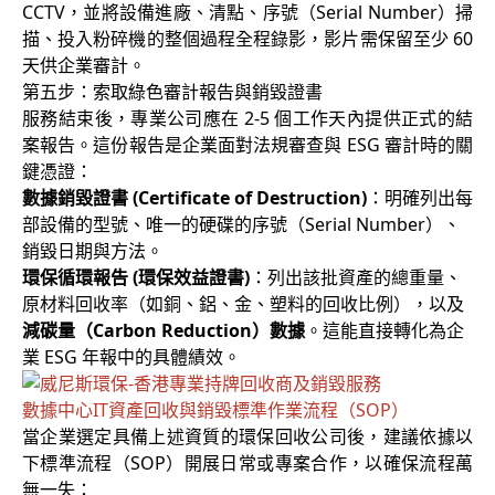
CCTV，並將設備進廠、清點、序號（Serial Number）掃
描、投入粉碎機的整個過程全程錄影，影片需保留至少 60
天供企業審計。
第五步：索取綠色審計報告與銷毀證書
服務結束後，專業公司應在 2-5 個工作天內提供正式的結
案報告。這份報告是企業面對法規審查與 ESG 審計時的關
鍵憑證：
數據銷毀證書 (Certificate of Destruction)
：明確列出每
部設備的型號、唯一的硬碟的序號（Serial Number）、
銷毀日期與方法。
環保循環報告 (環保效益證書)
：列出該批資產的總重量、
原材料回收率（如銅、鋁、金、塑料的回收比例），以及
減碳量（Carbon Reduction）數據
。這能直接轉化為企
業 ESG 年報中的具體績效。
數據中心IT資產回收與銷毀標準作業流程（SOP）
當企業選定具備上述資質的環保回收公司後，建議依據以
下標準流程（SOP）開展日常或專案合作，以確保流程萬
無一失：