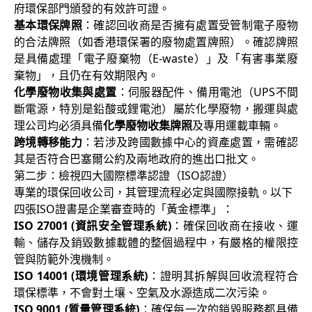
府環保部門頒發的有效許可證。
基本環保牌照
：確認回收商是否擁有處置受管制電子廢物
的合法牌照（如香港環保署的廢物處置牌照）。確認牌照
是具備處理「電子廢棄物（E-waste）」及「有害事業廢
棄物」，且仍在有效期限內。
化學廢物收集與處置
：伺服器配件、備用電池（UPS不間
斷電源，特別是鉛酸或鋰電池）屬於化學廢物，搬運與處
理公司均必須具備
化學廢物收集牌照
及專用運載車輛。
跨境轉移能力
：若涉及跨國數據中心的資產處置，需確認
其是否符合巴塞爾公約及兩地政府的進出口批文。
第二步：檢視四大國際標準認證（ISO認證）
專業的環保回收公司，其管理流程必定與國際接軌。以下
四張ISO證書是企業審查時的「黃金標準」：
ISO 27001 (資訊安全管理系統)
：確保回收商在接收、運
輸、儲存及銷毀數據載體的整個過程中，有嚴格的權限控
管與防範外洩機制。
ISO 14001 (環境管理系統)
：證明其拆解與回收流程符合
環保標準，不會對土壤、空氣及水源造成二次污染。
ISO 9001 (質量管理系統)
：確保每一次的銷毀服務都具備