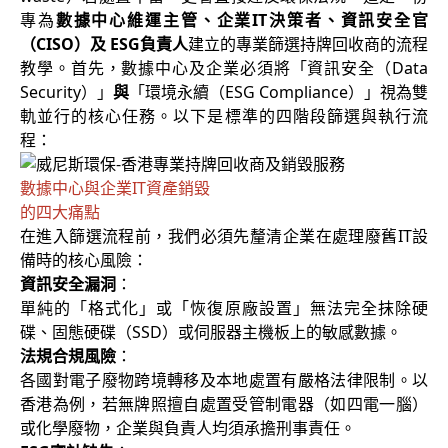
專為
數據中心維運主管、企業IT決策者、資訊安全官
（CISO）及 ESG負責人
建立的專業篩選持牌回收商的流程
教學。首先，數據中心及企業必須將「資訊安全（Data
Security）」
與
「環境永續（ESG Compliance）」視為雙
軌並行的核心任務。以下是標準的四階段篩選與執行流
程：
數據中心與企業IT資產銷毀
的四大痛點
在進入篩選流程前，我們必須先釐清企業在處理廢舊IT設
備時的核心風險：
資訊安全漏洞
：
單純的「格式化」或「恢復原廠設置」無法完全抹除硬
碟、固態硬碟（SSD）或伺服器主機板上的敏感數據。
法規合規風險
：
各國對電子廢物跨境轉移及本地處置有嚴格法律限制。以
香港為例，若無牌照擅自處置受管制電器（如四電一腦）
或化學廢物，企業與負責人均須承擔刑事責任。