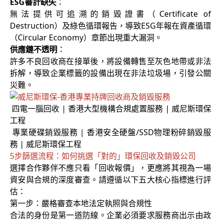
ESG審計缺失
：
無法提供可追溯的銷毀證書（Certificate of
Destruction）及綠色循環報告，導致ESG年報在資產循環
（Circular Economy）章節出現重大漏洞。
供應鏈不透明
：
許多不良回收商在接單後，將設備轉售至灰色地帶或非法
拆解，導致企業標籤的設備出現在非法垃圾場，引發公關
災難。
四電一腦回收 | 香港大型機構合規處置服務 | 威尼斯環保
工程
專業硬碟銷毀服務 | 香港安全硬盤/SSD物理粉碎銷毀服
務 | 威尼斯環保工程
5步篩選流程：如何挑選「對的」環保回收及銷毀公司
選擇合作夥伴不應只看「回收報價」，更應將其視為一場
資安與合規的深度審查。請遵循以下五大核心指標進行評
估：
第一步：嚴格審查本地法定執照與合規性
合法的身份是第一道防線。企業必須要求服務商出示由政