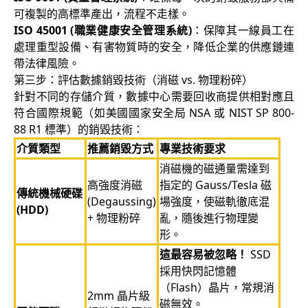
可複製的高標準產出，流程不走樣。
ISO 45001 (職業健康安全管理系統)
：保障其一線員工在
處理重型設備、有害物質時的安全，降低企業的供應鏈連
帶法律風險。
第三步：評估數據銷毀技術（消磁 vs. 物理粉碎）
針對不同的存儲介質，數據中心需要回收商提供相對應且
符合國際規範（如美國國家安全局 NSA 或 NIST SP 800-
88 R1 標準）的銷毀技術：
介質類型
推薦銷毀方式
專業技術要求
消磁機的磁通量需達到
高強度消磁
指定的 Gauss/Tesla 磁
傳統機械硬碟
(Degaussing)
場強度，使磁軌徹底混
(HDD)
+ 物理粉碎
亂，隨後進行物理變
形。
這最容易被忽略！
SSD
採用快閃記憶體
（Flash）晶片，常規消
2mm 晶片級
磁無效。