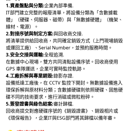
1.
資產盤點與分類:
企業內部準備.
IT部門建立完整的報廢清單，將設備分類為「含數據載
體」（硬碟、伺服器、磁帶）與「無數據硬體」（機架、
線材、電源）。
2.
對接序號與制定方案:
與回收商交接.
將清單提供給回收商，共同確定銷毀方式（上門現場銷毀
或運回工廠）、Serial Number，並預約服務時間。
3.
安全交接與運輸:
全程追溯.
在數據中心現場，雙方共同清點設備序號。回收商使用
GPS 車隊運送，企業可實時監控軌跡。
4.
工廠拆解與專業銷毀:
錄影存證.
設備抵達工廠後，在 CCTV 監控下開封。無數據設備進入
環保拆解與原材料分類；含數據硬碟則依照硬碟、固態硬
碟不同的技術要求，進行消磁或微粒粉碎。
5.
簽發證書與綠色結案:
審計歸檔.
回收商提交對應硬碟序號的《銷毀證書》、銷毀相片或
《環保報告》，企業IT與ESG部門將其歸檔以備年審。