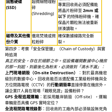
固態硬碟
超微細物理粉
專業回收商必須配備能
(SSD)
碎
將晶片粉碎至
2mm 或
(Shredding)
以下
的特殊粉碎機，確
保晶片顆粒無法被重新
拼湊讀取。
磁帶及其他備
徹底焚燒或微
確保數據線路完全斷
份介質
粒粉碎
裂。
第四步：考察「安全保管鏈」（Chain of Custody）與實
時追溯
真正的安全，存在於細節之中。從設備離開數據中心機房
的那一刻起，到最後化為粉末，必須做到「滴水不漏」：
上門現場銷毀（On-site Destruction）
：對於最高機密
級別的數據中心，回收商能否派遣配備工業級粉碎機與全
方位閉路電視（CCTV）的
行動銷毀車
直接停靠在機房外，
讓企業IT人員在現場「親眼見證」設備粉碎？
GPS 全程追蹤運輸
：若採用離岸銷毀（Off-site），運輸
車輛是否具備 GPS 實時定位？
全流程閉路電視錄影
：回收商的工廠內部必須裝設無死角