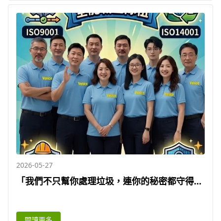
2026-05-27
「我們不只幫你處理垃圾，連你的秘密都守得
住」4張證書湊齊了！這下我們真的成了環保界
的「全能戰士」| 威尼斯環保
閱讀更多