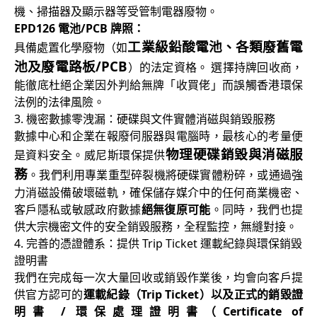
機、掃描器及顯示器等受管制電器廢物。
EPD126 電池/PCB 牌照：
工業級鉛酸電池、各類廢舊電
具備處置化學廢物（如
池及廢電路板/PCB
）的法定資格。 選擇持牌回收商，
能徹底杜絕企業因外判給無牌「收買佬」而誤觸香港環保
法例的法律風險。
3. 機密數據零洩漏：硬碟與文件實體消磁與銷毀服務
數據中心和企業在報廢伺服器與電腦時，最核心的考量便
物理硬碟銷毀與消磁服
是資料安全。威尼斯環保提供
務
。我們利用專業重型碎裂機將硬碟實體粉碎，或通過強
力消磁設備破壞磁軌，確保儲存媒介中的任何商業機密、
客戶隱私或敏感政府數據
絕無復原可能
。同時，我們也提
供大宗機密文件的安全銷毀服務，全程監控，無縫對接。
4. 完善的憑證體系：提供 Trip Ticket 運載紀錄與環保銷毀
證明書
我們在完成每一次大量回收或銷毀作業後，均會向客戶提
供官方認可的
運載紀錄（Trip Ticket）
以及正式的
銷毀證
明書 / 環保處理證明書（Certificate of