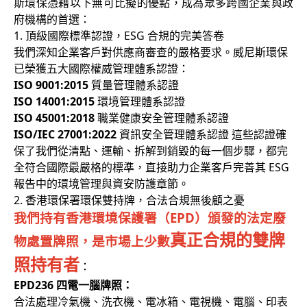
斯環保憑藉以下無可比擬的優點，成為眾多跨國企業與政
府機構的首選：
1. 頂級國際標準認證，ESG 合規的完美答卷
我們深知企業客戶對供應商審查的嚴格要求。威尼斯環保
已榮獲五大國際權威管理體系認證：
ISO 9001:2015
質量管理體系認證
ISO 14001:2015
環境管理體系認證
ISO 45001:2018
職業健康安全管理體系認證
ISO/IEC 27001:2022
資訊安全管理體系認證 這些認證確
保了我們從清點、運輸、拆解到銷毀的每一個步驟，都完
全符合國際最嚴格的標準，直接助力企業客戶完善其 ESG
報告中的環境管理與資安防護章節。
2. 香港環保署環保雙持牌，合法合規無後顧之憂
我們持有香港環境保護署（EPD）頒發的法定廢
真正合規的雙牌
物處置牌照，是市場上少數
照持有者
：
EPD236 四電一腦牌照：
合法處理冷氣機、洗衣機、電冰箱、電視機、電腦、印表