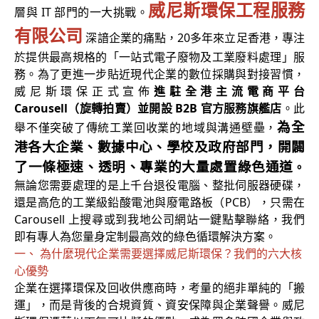
威尼斯環保工程服務
層與 IT 部門的一大挑戰。
有限公司
深諳企業的痛點，20多年來立足香港，專注
於提供最高規格的「一站式電子廢物及工業廢料處理」服
務。為了更進一步貼近現代企業的數位採購與對接習慣，
威尼斯環保正式宣佈
進駐全港主流電商平台
Carousell（旋轉拍賣）並開設 B2B 官方服務旗艦店
。此
為全
舉不僅突破了傳統工業回收業的地域與溝通壁壘，
港各大企業、數據中心、學校及政府部門，開闢
了一條極速、透明、專業的大量處置綠色通道
。
無論您需要處理的是上千台退役電腦、整批伺服器硬碟，
還是高危的工業級鉛酸電池與廢電路板（PCB），只需在
Carousell 上搜尋或到我地公司網站一鍵點擊聯絡，我們
即有專人為您量身定制最高效的綠色循環解決方案。
一、 為什麼現代企業需要選擇威尼斯環保？我們的六大核
心優勢
企業在選擇環保及回收供應商時，考量的絕非單純的「搬
運」，而是背後的合規資質、資安保障與企業聲譽。威尼