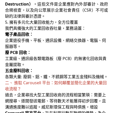
Destruction）
。這些文件是企業應對內外部審計、政府
合規檢查，以及向公眾展示企業社會責任（CSR）不可或
缺的法律與審計憑證。
5. 擁有多元化大量回收能力，全方位覆蓋
我們具備強大的工業回收吞吐量，業務涵蓋：
電子產品回收：
企業退役手機、平板、通訊設備、網絡交換器、電腦、伺
服器等。
廢 PCB 回收：
工業級、通訊級各類電路板（廢 PCB）的無害化回收與貴
金屬提取。
五金廢料回收：
各類大量: 廢銅、鋁、鐵、不銹鋼等工業五金殘料及機械。
二、 進駐 Carousell 平台：如何顛覆並簡化企業的大量回
收流程？
過去，企業尋找大型工業回收商的流程相當繁瑣：需要上
網搜尋、逐間發送電郵、等待數天才能獲得初步回覆，且
溝通進度難以追蹤。威尼斯環保工程與時俱進，增設
Carousell 官方平台
，旨在利用行動互聯網的優勢，為企