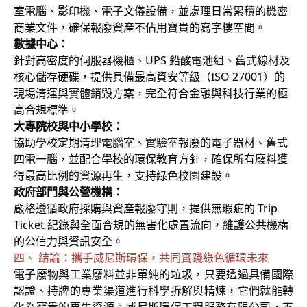
室電腦、影印機、電子文儀設備，並處理日常累積的機密
商業文件，確保報廢資產不佔用寶貴的寫字樓空間。
數據中心：
針對高密度的伺服器機櫃、UPS 鉛酸電池組、舊式線材及
核心儲存硬碟，提供具備最高資安等級（ISO 27001）的
現場清運與實體銷毀方案，完全符合金融與科技行業的極
高合規標準。
大專院校與中小學校：
協助學校定期清理電腦室、實驗室報廢的電子器材、舊式
四電一腦，並配合學校的環保教育方針，確保所有廢料獲
得最高比例的資源再生，支持綠色校園建設。
政府部門與公營機構：
嚴格遵循政府採購與資產報廢守則，提供無瑕疵的 Trip
Ticket 紀錄與全面合規的無害化處置流向，維護公共機構
的公信力與資訊安全。
四、 結論：攜手威尼斯環保，共同實踐綠色循環未來
電子廢物與工業廢料並非單純的垃圾，只要透過具備國際
認證、持牌的專業渠道進行科學拆解與精煉，它們就能轉
化為寶貴的再生資源。威尼斯環保工程服務有限公司，不