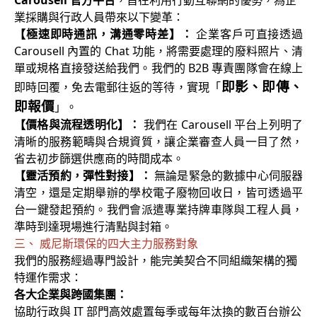
業採購與行政人員帶來以下變革：
【極速即時通訊，溝通零時差】：
企業客戶可直接透過
Carousell 內置的 Chat 功能，將需要處理的廢料照片、清
單或規格直接發送給我們。我們的 B2B 專責團隊會在線上
即影、即傳、
即時回覆，免去電郵往返的等待，實現「
即報價
」。
【價格與流程透明化】：
我們在 Carousell 平台上列明了
清晰的服務範疇與合規資質，讓企業審查人員一目了然，
省去初步篩選供應商的時間成本。
【靈活預約，彈性對接】：
無論是緊急的數據中心伺服器
清空，還是定期舉辦的學校電子廢物回收日，皆可透過平
台一鍵發起預約。我們會派遣專業持牌車隊與工程人員，
準時到達現場進行清點與封箱。
三、 威尼斯環保的四大主力服務對象
我們的服務經過專門設計，能完美契合不同組織架構的獨
特運作需求：
各大企業與跨國集團：
協助行政與 IT 部門高效處置每季或每年汰換的數百台辦公